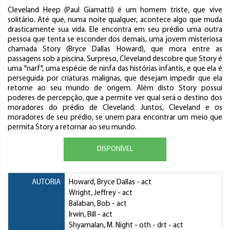
Cleveland Heep (Paul Giamatti) é um homem triste, que vive
solitário. Até que, numa noite qualquer, acontece algo que muda
drasticamente sua vida. Ele encontra em seu prédio uma outra
pessoa que tenta se esconder dos demais, uma jovem misteriosa
chamada Story (Bryce Dallas Howard), que mora entre as
passagens sob a piscina. Surpreso, Cleveland descobre que Story é
uma "narf", uma espécie de ninfa das histórias infantis, e que ela é
perseguida por criaturas malignas, que desejam impedir que ela
retorne ao seu mundo de origem. Além disto Story possui
poderes de percepção, que a permite ver qual será o destino dos
moradores do prédio de Cleveland. Juntos, Cleveland e os
moradores de seu prédio, se unem para encontrar um meio que
permita Story a retornar ao seu mundo.
DISPONÍVEL
AUTORIA
Howard, Bryce Dallas
- act
Wright, Jeffrey
- act
Balaban, Bob
- act
Irwin, Bill
- act
Shyamalan, M. Night
- oth - drt - act