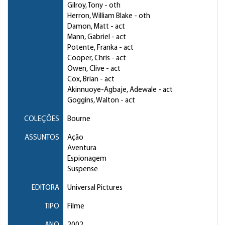
Gilroy, Tony
- oth
Herron, William Blake
- oth
Damon, Matt
- act
Mann, Gabriel
- act
Potente, Franka
- act
Cooper, Chris
- act
Owen, Clive
- act
Cox, Brian
- act
Akinnuoye-Agbaje, Adewale
- act
Goggins, Walton
- act
COLEÇÕES
Bourne
ASSUNTOS
Ação
Aventura
Espionagem
Suspense
EDITORA
Universal Pictures
TIPO
Filme