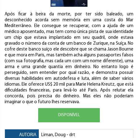
Após ficar à beira da morte, por ter sido baleado, um
desconhecido acorda sem memória em uma costa do Mar
Mediterrâneo. Ele consegue se recuperar, com a ajuda de um
médico aposentado, mas tem como única pista de sua identidade
um chip que estava implantado em seu quadril, onde estava
gravado o número da conta de um banco de Zurique, na Suíça. No
cofre deste banco suíço ele descobre que se chama Jason Bourne
e que mora em Paris, mas também acha alguns passaportes falsos
(com sua fotografia, mas cada um com um nome diferente), uma
arma e uma grande quantia em dinheiro. No entanto logo é
perseguido, sem entender por qual razão, e demonstra possuir
diversas habilidades em autodefesa e luta, além de saber vários
idiomas. Ele oferece US$ 20 mil para Marie Helena Kreutz, que está
dificuldades financeiras, para levá-lo até Paris. Após relutar ela
concorda, pois precisa do dinheiro. Mas eles não poderiam
imaginar o que o futuro lhes reservava.
DISPONÍVEL
AUTORIA
Liman, Doug
- drt