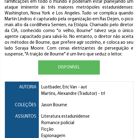
ramificações em todo o mundo e poderiam estar planejando um
ataque iminente às três maiores metrópoles estadunidenses:
Washington, Nova York e Los Angeles. Tudo se complica quando
Martin Lindros é capturado pela organização em Ras Dejen, o pico
mais alto da cordilheira Semien, na Etiópia. Chamado pelo diretor
da CIA, conhecido como "o velho, Bourne" talvez seja o único
agente capacitado para salvá-lo. No entanto, o diretor não aceita
os métodos de Bourne, que prefere agir sozinho, e coloca ao seu
lado Soraya Moore. Com cenas eletrizantes de perseguição e
suspense, "A traição de Bourne" é um livro que seduz o leitor.
DISPONÍVEL
AUTORIA
Lustbader, Eric Van
- aut
Martins, Alexandre (Tradutor)
- trl
COLEÇÕES
Jason Bourne
ASSUNTOS
Literatura estadunidense
Romance policial
Ficção
Espionagem