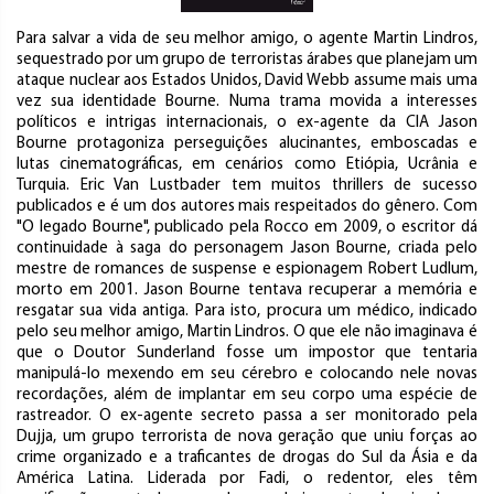
Para salvar a vida de seu melhor amigo, o agente Martin Lindros,
sequestrado por um grupo de terroristas árabes que planejam um
ataque nuclear aos Estados Unidos, David Webb assume mais uma
vez sua identidade Bourne. Numa trama movida a interesses
políticos e intrigas internacionais, o ex-agente da CIA Jason
Bourne protagoniza perseguições alucinantes, emboscadas e
lutas cinematográficas, em cenários como Etiópia, Ucrânia e
Turquia. Eric Van Lustbader tem muitos thrillers de sucesso
publicados e é um dos autores mais respeitados do gênero. Com
"O legado Bourne", publicado pela Rocco em 2009, o escritor dá
continuidade à saga do personagem Jason Bourne, criada pelo
mestre de romances de suspense e espionagem Robert Ludlum,
morto em 2001. Jason Bourne tentava recuperar a memória e
resgatar sua vida antiga. Para isto, procura um médico, indicado
pelo seu melhor amigo, Martin Lindros. O que ele não imaginava é
que o Doutor Sunderland fosse um impostor que tentaria
manipulá-lo mexendo em seu cérebro e colocando nele novas
recordações, além de implantar em seu corpo uma espécie de
rastreador. O ex-agente secreto passa a ser monitorado pela
Dujja, um grupo terrorista de nova geração que uniu forças ao
crime organizado e a traficantes de drogas do Sul da Ásia e da
América Latina. Liderada por Fadi, o redentor, eles têm