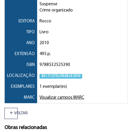
Suspense
Crime organizado
EDITORA
Rocco
TIPO
Livro
ANO
2010
EXTENSÃO
495 p.
ISBN
9788532525390
LOCALIZAÇÃO
821.111(73) J39.00 v.5 2010
EXEMPLARES
1 exemplar(es)
MARC
Visualizar campos MARC
VOLTAR
Obras relacionadas