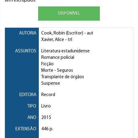
sem escrúpulos.
DISPONÍVEL
AUTORIA
Cook, Robin (Escritor)
- aut
Xavier, Alice
- trl
ASSUNTOS
Literatura estadunidense
Romance policial
Ficção
Morte
- Seguros
Transplante de órgãos
Suspense
EDITORA
Record
TIPO
Livro
ANO
2015
EXTENSÃO
446 p.