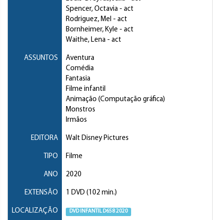
Spencer, Octavia
- act
Rodriguez, Mel
- act
Bornheimer, Kyle
- act
Waithe, Lena
- act
ASSUNTOS
Aventura
Comédia
Fantasia
Filme infantil
Animação (Computação gráfica)
Monstros
Irmãos
EDITORA
Walt Disney Pictures
TIPO
Filme
ANO
2020
EXTENSÃO
1 DVD (102 min.)
LOCALIZAÇÃO
DVD INFANTIL D658 2020