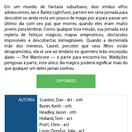
Em um mundo de fantasia suburbano, dois irmãos elfos
adolescentes, Ian e Barley Lightfoot, partem em uma jornada para
descobrir se ainda resta um pouco de magia por aí para passar um
último dia com seu pai, que morreu quando eles eram muito
jovens para lembrar. Como qualquer boa missão, sua jornada está
repleta de feitiços mágicos, mapas enigmáticos, obstáculos
impossíveis e descobertas inimagináveis. Quando a destemida
mãe dos meninos, Laurel, percebe que seus filhos estão
desaparecidos, ela se une ao lendário ex-guerreiro leão-escorpião
alado — The Manticore — e parte para encontrá-los. Maldições
perigosas à parte, este único dia mágico poderia significar mais do
que qualquer um deles jamais sonhou.
DISPONÍVEL
AUTORIA
Scanlon, Dan
- drt - oth
Bunin, Keith
- oth
Headley, Jason
- oth
Holland, Tom
- act
Pratt, Chris
- act
Louis-Dreyfus, Julia
- act