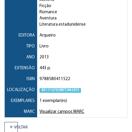
Ficção
Romance
Aventura
Literatura estadunidense
EDITORA
Arqueiro
TIPO
Livro
ANO
2013
EXTENSÃO
443 p.
ISBN
9788580411522
LOCALIZAÇÃO
821.111(73) B877.04i 2013
EXEMPLARES
1 exemplar(es)
MARC
Visualizar campos MARC
VOLTAR