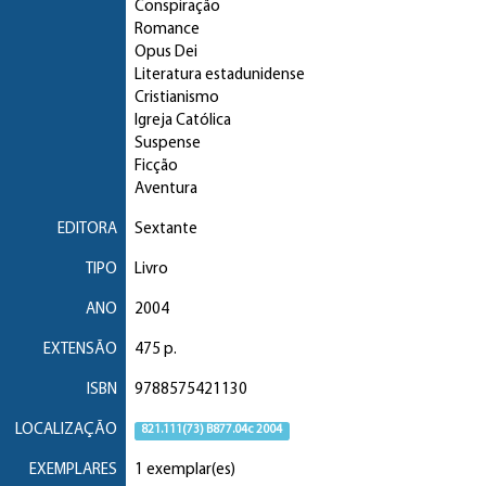
Conspiração
Romance
Opus Dei
Literatura estadunidense
Cristianismo
Igreja Católica
Suspense
Ficção
Aventura
EDITORA
Sextante
TIPO
Livro
ANO
2004
EXTENSÃO
475 p.
ISBN
9788575421130
LOCALIZAÇÃO
821.111(73) B877.04c 2004
EXEMPLARES
1 exemplar(es)