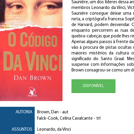
Saunière, um dos líderes dessa an
membros Leonardo da Vinci, Vic
Saunière consegue deixar uma
neta, a criptógrafa francesa So
de Harvard, podem desvendar. 
enquanto percorrem as ruas de
quebra-cabeças que pode lhes rev
Apenas alguns passos à frente da
vão à procura de pistas ocultas
maiores mistérios da cultura 
significado do Santo Graal. Me
suspense com informações sobre
Brown consagrou-se como um dos 
DISPONÍVEL
AUTORIA
Brown, Dan
- aut
Falck-Cook, Celina Cavalcante
- trl
ASSUNTOS
Leonardo, da Vinci