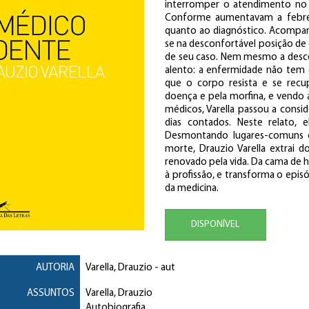
interromper o atendimento no c
Conforme aumentavam a febre
quanto ao diagnóstico. Acompan
se na desconfortável posição d
de seu caso. Nem mesmo a desco
alento: a enfermidade não tem cu
que o corpo resista e se rec
doença e pela morfina, e vendo
médicos, Varella passou a consi
dias contados. Neste relato, e
Desmontando lugares-comuns 
morte, Drauzio Varella extrai
renovado pela vida. Da cama de ho
à profissão, e transforma o epis
da medicina.
DISPONÍVEL
AUTORIA
Varella, Drauzio
- aut
ASSUNTOS
Varella, Drauzio
Autobiografia