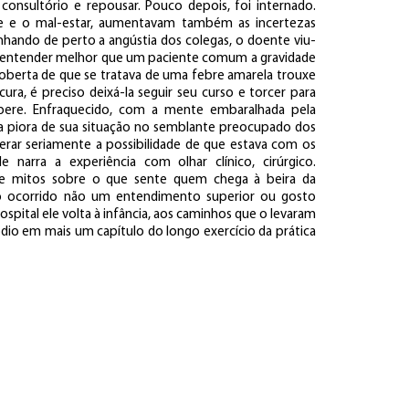
onsultório e repousar. Pouco depois, foi internado.
 e o mal-estar, aumentavam também as incertezas
hando de perto a angústia dos colegas, o doente viu-
e entender melhor que um paciente comum a gravidade
berta de que se tratava de uma febre amarela trouxe
ra, é preciso deixá-la seguir seu curso e torcer para
upere. Enfraquecido, com a mente embaralhada pela
 a piora de sua situação no semblante preocupado dos
derar seriamente a possibilidade de que estava com os
le narra a experiência com olhar clínico, cirúrgico.
e mitos sobre o que sente quem chega à beira da
 do ocorrido não um entendimento superior ou gosto
spital ele volta à infância, aos caminhos que o levaram
ódio em mais um capítulo do longo exercício da prática