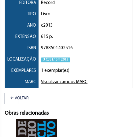
EDITORA
Record
TIPO
Livro
ANO
c2013
EXTENSÃO
615 p.
ISBN
9788501402516
LOCALIZAÇÃO
3 C331.15m 2013
EXEMPLARES
1 exemplar(es)
MARC
Visualizar campos MARC
VOLTAR
Obras relacionadas