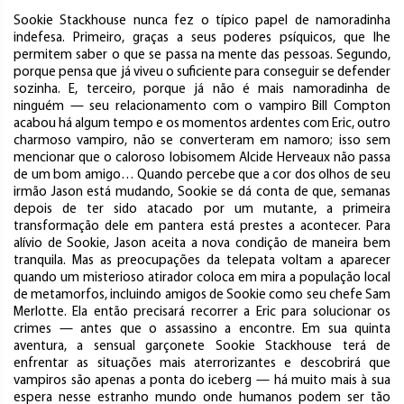
Sookie Stackhouse nunca fez o típico papel de namoradinha
indefesa. Primeiro, graças a seus poderes psíquicos, que lhe
permitem saber o que se passa na mente das pessoas. Segundo,
porque pensa que já viveu o suficiente para conseguir se defender
sozinha. E, terceiro, porque já não é mais namoradinha de
ninguém — seu relacionamento com o vampiro Bill Compton
acabou há algum tempo e os momentos ardentes com Eric, outro
charmoso vampiro, não se converteram em namoro; isso sem
mencionar que o caloroso lobisomem Alcide Herveaux não passa
de um bom amigo… Quando percebe que a cor dos olhos de seu
irmão Jason está mudando, Sookie se dá conta de que, semanas
depois de ter sido atacado por um mutante, a primeira
transformação dele em pantera está prestes a acontecer. Para
alívio de Sookie, Jason aceita a nova condição de maneira bem
tranquila. Mas as preocupações da telepata voltam a aparecer
quando um misterioso atirador coloca em mira a população local
de metamorfos, incluindo amigos de Sookie como seu chefe Sam
Merlotte. Ela então precisará recorrer a Eric para solucionar os
crimes — antes que o assassino a encontre. Em sua quinta
aventura, a sensual garçonete Sookie Stackhouse terá de
enfrentar as situações mais aterrorizantes e descobrirá que
vampiros são apenas a ponta do iceberg — há muito mais à sua
espera nesse estranho mundo onde humanos podem ser tão