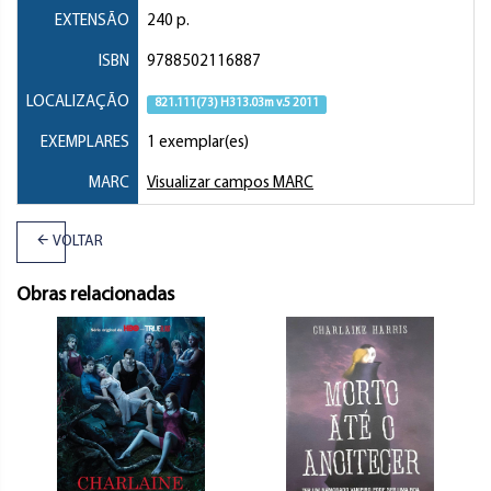
EXTENSÃO
240 p.
ISBN
9788502116887
LOCALIZAÇÃO
821.111(73) H313.03m v.5 2011
EXEMPLARES
1 exemplar(es)
MARC
Visualizar campos MARC
VOLTAR
Obras relacionadas