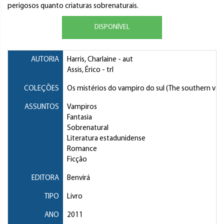
perigosos quanto criaturas sobrenaturais.
DISPONÍVEL
AUTORIA
Harris, Charlaine
- aut
Assis, Érico
- trl
COLEÇÕES
Os mistérios do vampiro do sul (The southern vam
ASSUNTOS
Vampiros
Fantasia
Sobrenatural
Literatura estadunidense
Romance
Ficção
EDITORA
Benvirá
TIPO
Livro
ANO
2011