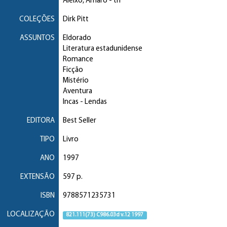
Aleixo, Amaro
- trl
COLEÇÕES
Dirk Pitt
ASSUNTOS
Eldorado
Literatura estadunidense
Romance
Ficção
Mistério
Aventura
Incas
- Lendas
EDITORA
Best Seller
TIPO
Livro
ANO
1997
EXTENSÃO
597 p.
ISBN
9788571235731
LOCALIZAÇÃO
821.111(73) C986.03d v.12 1997