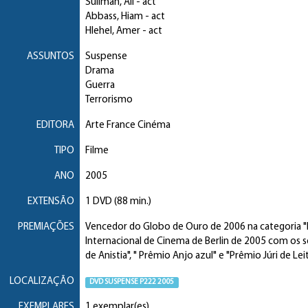
Suliman, Ali
- act
Abbass, Hiam
- act
Hlehel, Amer
- act
ASSUNTOS
Suspense
Drama
Guerra
Terrorismo
EDITORA
Arte France Cinéma
TIPO
Filme
ANO
2005
EXTENSÃO
1 DVD (88 min.)
PREMIAÇÕES
Vencedor do Globo de Ouro de 2006 na categoria "M
Internacional de Cinema de Berlin de 2005 com os 
de Anistia", " Prêmio Anjo azul" e "Prêmio Júri de Le
LOCALIZAÇÃO
DVD SUSPENSE P222 2005
EXEMPLARES
1 exemplar(es)