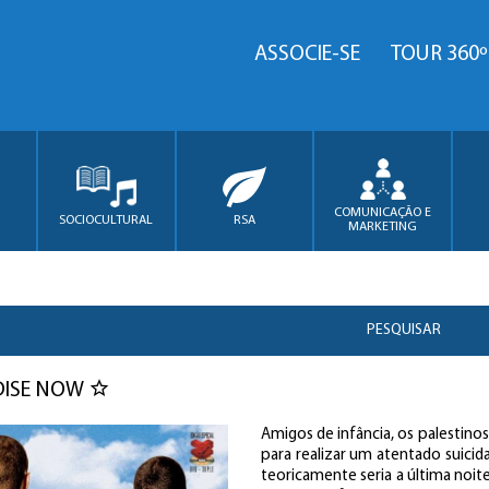
ASSOCIE-SE
TOUR 360º
COMUNICAÇÃO E
SOCIOCULTURAL
RSA
MARKETING
PESQUISAR
DISE NOW
Amigos de infância, os palestinos
para realizar um atentado suicid
teoricamente seria a última noite