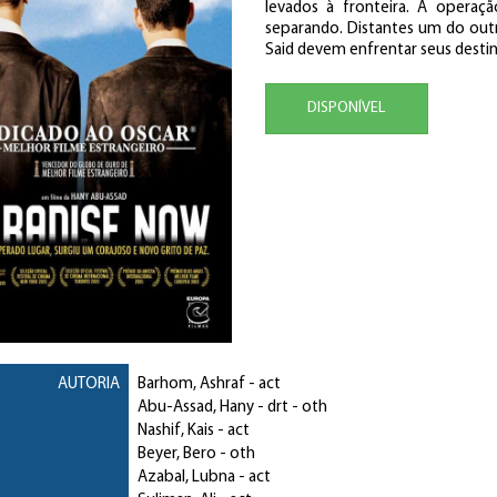
levados à fronteira. A opera
separando. Distantes um do out
Said devem enfrentar seus desti
DISPONÍVEL
AUTORIA
Barhom, Ashraf
- act
Abu-Assad, Hany
- drt - oth
Nashif, Kais
- act
Beyer, Bero
- oth
Azabal, Lubna
- act