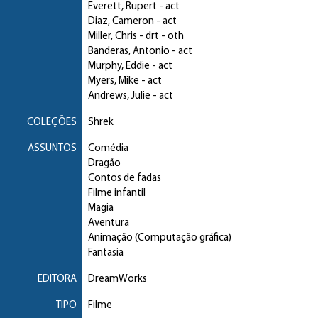
Everett, Rupert
- act
Diaz, Cameron
- act
Miller, Chris
- drt - oth
Banderas, Antonio
- act
Murphy, Eddie
- act
Myers, Mike
- act
Andrews, Julie
- act
COLEÇÕES
Shrek
ASSUNTOS
Comédia
Dragão
Contos de fadas
Filme infantil
Magia
Aventura
Animação (Computação gráfica)
Fantasia
EDITORA
DreamWorks
TIPO
Filme