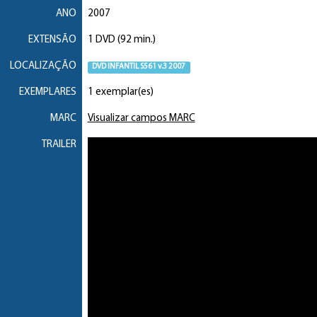
ANO
2007
EXTENSÃO
1 DVD (92 min.)
LOCALIZAÇÃO
DVD INFANTIL S561 v.3 2007
EXEMPLARES
1 exemplar(es)
MARC
Visualizar campos MARC
TRAILER