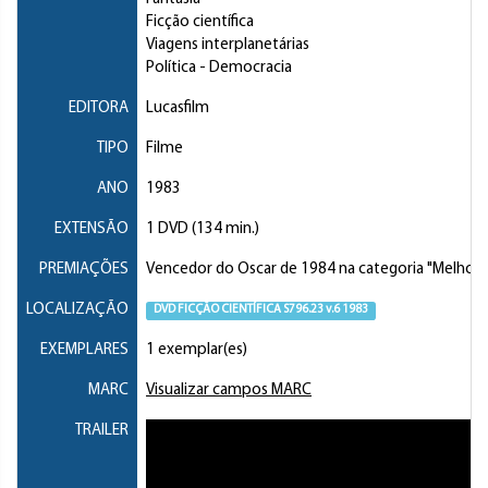
Ficção científica
Viagens interplanetárias
Política
- Democracia
EDITORA
Lucasfilm
TIPO
Filme
ANO
1983
EXTENSÃO
1 DVD (134 min.)
PREMIAÇÕES
Vencedor do Oscar de 1984 na categoria "Melhores 
LOCALIZAÇÃO
DVD FICÇÃO CIENTÍFICA S796.23 v.6 1983
EXEMPLARES
1 exemplar(es)
MARC
Visualizar campos MARC
TRAILER