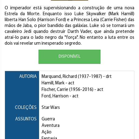
O imperador está supervisionando a construção de uma nova
Estrela da Morte. Enquanto isso Luke Skywalker (Mark Hamill)
liberta Han Solo (Harrison Ford) e a Princesa Leia (Carrie Fisher) das
mãos de Jaba, o pior bandido das galáxias. Luke só se tornará um
cavaleiro Jedi quando destruir Darth Vader, que ainda pretende
atraí-lo para o lado negro da "força". No entanto a luta entre os
dois vai revelar um inesperado segredo.
DISPONÍVEL
AUTORIA
Marquand, Richard
(1937-1987) - drt
Hamill, Mark
- act
Fischer, Carrie
(1956-2016) - act
Ford, Harrison
- act
COLEÇÕES
Star Wars
ASSUNTOS
Guerra
Aventura
Ação
Fantasia