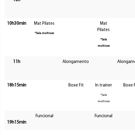
10h
10h30min
Mat Pilates
Mat
Pilates
*Sala multiuso
*Sala
multiuso
11h
Alongamento
Alongam
18h15min
Boxe Fit
In trainer
Boxe F
*Sala
multiuso
Funcional
Funcional
19h15min