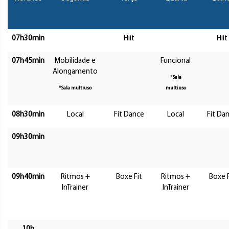
07h30min
Hiit
Hiit
07h45min
Mobilidade e
Funcional
Alongamento
*Sala
*Sala multiuso
multiuso
08h30min
Local
Fit Dance
Local
Fit Da
09h30min
09h40min
Ritmos +
Boxe Fit
Ritmos +
Boxe F
InTrainer
InTrainer