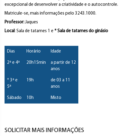
excepcional de desenvolver a criatividade e o autocontrole.
Matricule-se, mais informações pelo 3243.1000.
Professor:
Jaques
Local
: Sala de tatames 1 e
* Sala de tatames do ginásio
Dias
Horário
Idade
2ª e 4ª
20h15min
a partir de 12
anos
* 3ª e
19h
de 03 a 11
5ª
anos
Sábado
10h
Misto
SOLICITAR MAIS INFORMAÇÕES