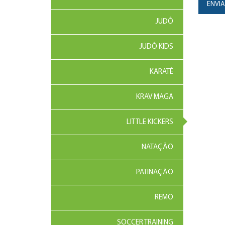
ENVI
JUDÔ
JUDÔ KIDS
KARATÊ
KRAV MAGA
LITTLE KICKERS
NATAÇÃO
PATINAÇÃO
REMO
SOCCER TRAINING