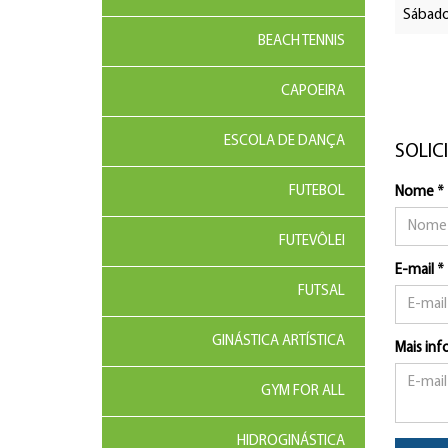
Sábad
BEACH TENNIS
CAPOEIRA
ESCOLA DE DANÇA
SOLIC
FUTEBOL
Nome *
FUTEVÔLEI
E-mail *
FUTSAL
GINÁSTICA ARTÍSTICA
Mais in
GYM FOR ALL
HIDROGINÁSTICA