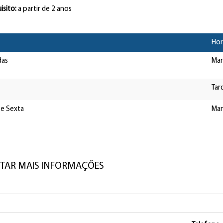
isito:
a partir de 2 anos
Hor
das
Ma
Tar
 e Sexta
Man
ITAR MAIS INFORMAÇÕES