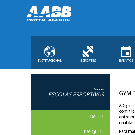
INSTITUCIONAL
ESPORTES
EVENTOS
Esportes
GYM F
ESCOLAS ESPORTIVAS
A Gym Fo
com trei
BALLET
entre ou
qualidad
Para mar
BASQUETE