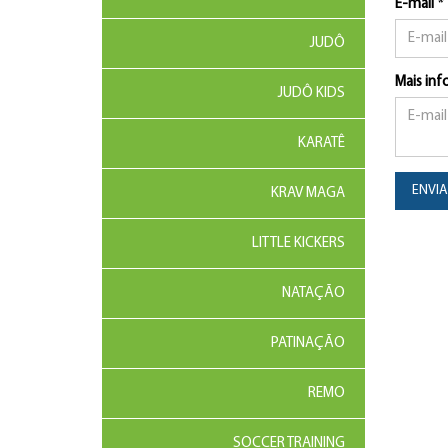
E-mail *
JUDÔ
Mais in
JUDÔ KIDS
KARATÊ
ENVI
KRAV MAGA
LITTLE KICKERS
NATAÇÃO
PATINAÇÃO
REMO
SOCCER TRAINING