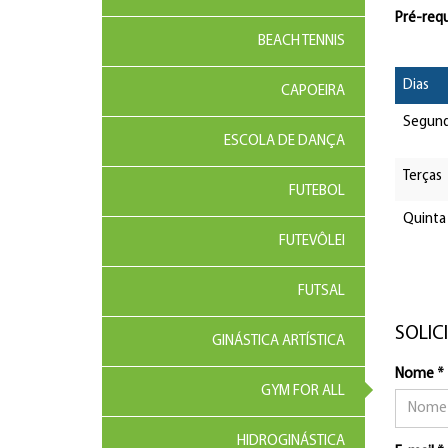
Pré-requ
BEACH TENNIS
Dias
CAPOEIRA
Segun
ESCOLA DE DANÇA
Terças
FUTEBOL
Quinta
FUTEVÔLEI
FUTSAL
SOLIC
GINÁSTICA ARTÍSTICA
Nome *
GYM FOR ALL
HIDROGINÁSTICA