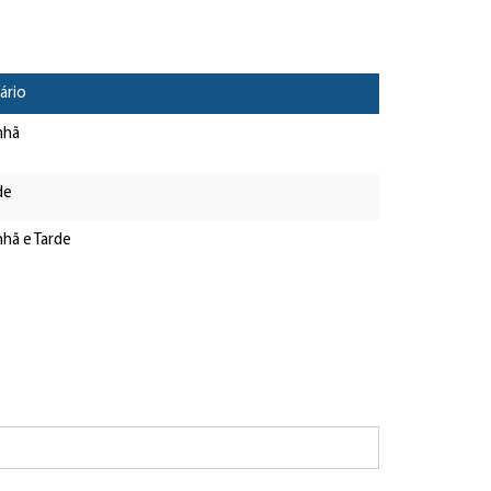
ário
nhã
de
hã e Tarde